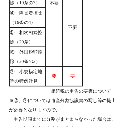
除（19条の3）
不要
④ 障害者控除
（19条の4）
不要
⑤ 相次相続控
除（20条）
⑥ 外国税額控
除（20条の2）
⑦ 小規模宅地
要
要
等の特例計算
相続税の申告の要否について
※②、⑦については遺産分割協議書の写し等の提出
が必要となりますので、
申告期限までに分割がまとまらなかった場合は、