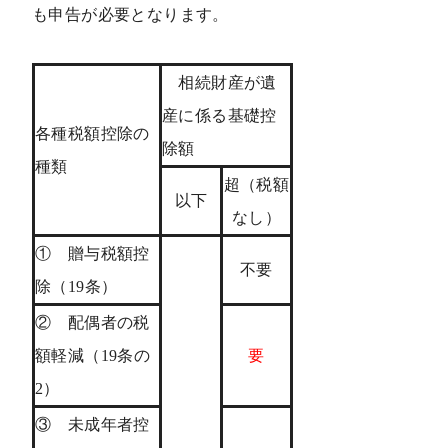
も申告が必要となります。
相続財産が遺
産に係る基礎控
各種税額控除の
除額
種類
超（税額
以下
なし）
① 贈与税額控
不要
除（19条）
② 配偶者の税
額軽減（19条の
要
2）
③ 未成年者控