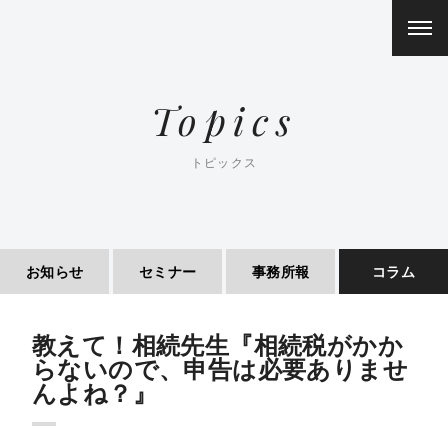
Topics
事務所理念
トピックス
取扱業務
資格者紹介
お知らせ
セミナー
事務所報
コラム
トピックス
概要・アクセス
教えて！相続先生『相続税がかか
らないので、申告は必要ありませ
んよね？』